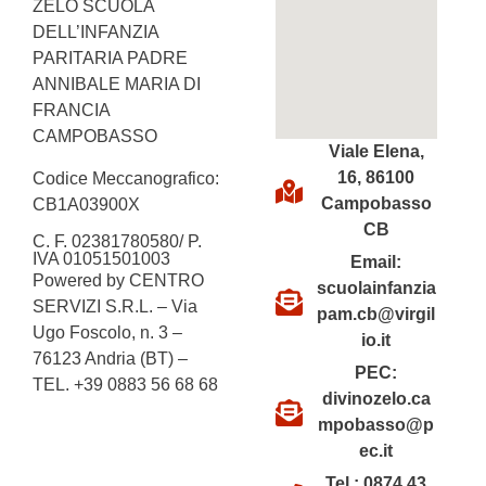
ZELO SCUOLA
DELL’INFANZIA
PARITARIA PADRE
ANNIBALE MARIA DI
FRANCIA
CAMPOBASSO
Viale Elena,
16, 86100
Codice Meccanografico:
Campobasso
CB1A03900X
CB
C. F. 02381780580/ P.
IVA 01051501003
Email:
Powered by CENTRO
scuolainfanzia
SERVIZI S.R.L. – Via
pam.cb@virgil
Ugo Foscolo, n. 3 –
io.it
76123 Andria (BT) –
PEC:
TEL. +39 0883 56 68 68
divinozelo.ca
mpobasso@p
ec.it
Tel.: 0874 43