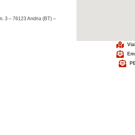
 3 – 76123 Andria (BT) –
Via
Ema
PE