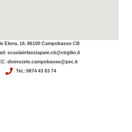
le Elena, 16, 86100 Campobasso CB
il: scuolainfanziapam.cb@virgilio.it
C: divinozelo.campobasso@pec.it
Tel.: 0874 43 83 74