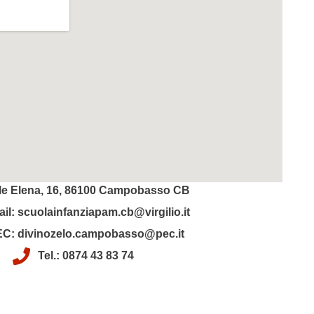
le Elena, 16, 86100 Campobasso CB
il: scuolainfanziapam.cb@virgilio.it
C: divinozelo.campobasso@pec.it
Tel.: 0874 43 83 74